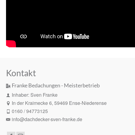
Kontakt
Franke Bedachungen - Meisterbetrieb
Inhaber: Sven Franke
In der Kraimecke 6, 59469 Ense-Niederense
0160 / 94773125
info@dachdecker-sven-franke.de