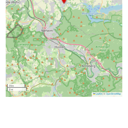
3 km
2 mi
Leaflet
|
©
OpenStreetMap