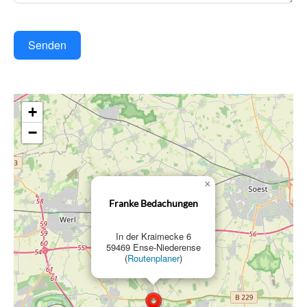
Senden
+
−
×
Franke Bedachungen
In der Kraimecke 6
59469 Ense-Niederense
(
Routenplaner
)